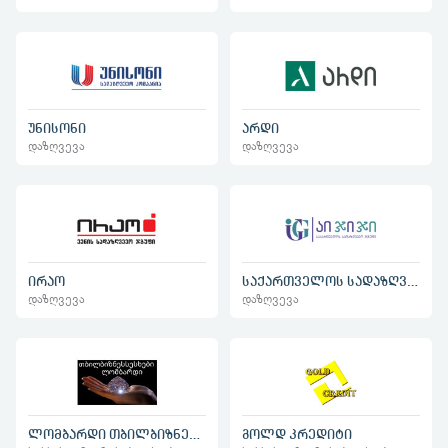
უნისონი
არდი
დაზღვევა
დაზღვევა
ირაო
საქართველოს სადაზღვევო ჯგუფი IGG
დაზღვევა
დაზღვევა
ლომბარდი თბილბიზნესსესხები
გოლდ კრედიტი