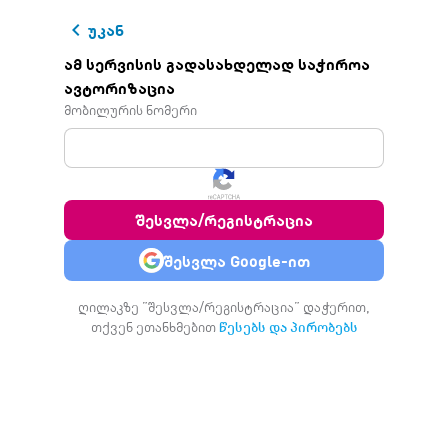
menu
shopping_basket
keyboard_arrow_left
უკან
ამ სერვისის გადასახდელად საჭიროა
ავტორიზაცია
რისი გად
arrow_forward
მობილურის ნომერი
შესვლა/რეგისტრაცია
შესვლა Google-ით
ღილაკზე ”შესვლა/რეგისტრაცია” დაჭერით,
თქვენ ეთანხმებით
წესებს და პირობებს
პოპულარული სერვისები
ჩემი სერვისები