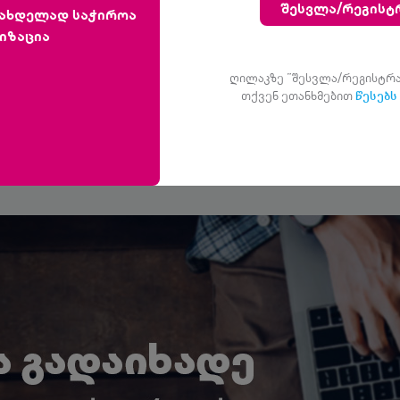
შესვლა/რეგისტ
სახდელად საჭიროა
იზაცია
ყველა სერვისი
ღილაკზე ”შესვლა/რეგისტრა
თქვენ ეთანხმებით
წესებს