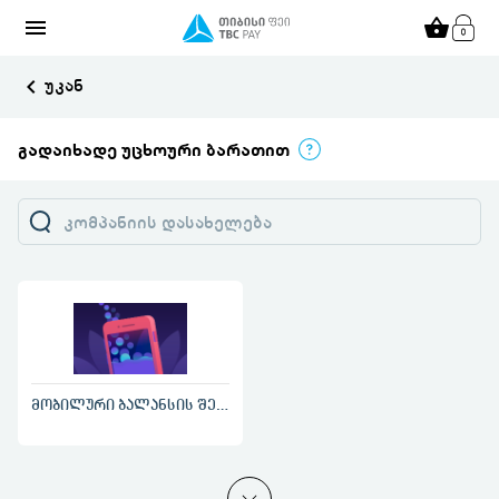
menu
shopping_basket
keyboard_arrow_left
უკან
გადაიხადე უცხოური ბარათით
მობილური ბალანსის შევსება