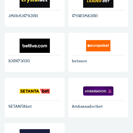
კრისტალბეთი
ლიდერბეთი
ბეთლაივი
betsson
SETANTAbet
Ambassadoribet