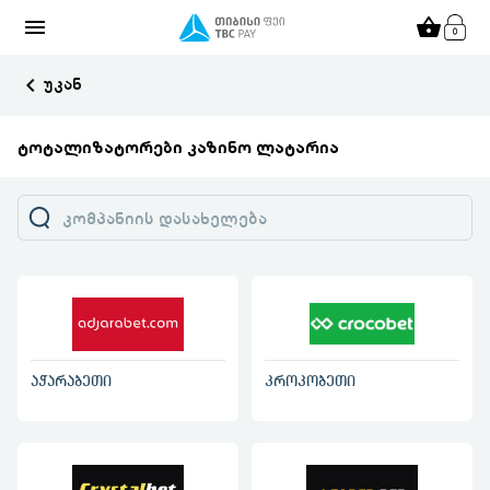
menu
shopping_basket
keyboard_arrow_left
უკან
ტოტალიზატორები კაზინო ლატარია
აჭარაბეთი
კროკობეთი